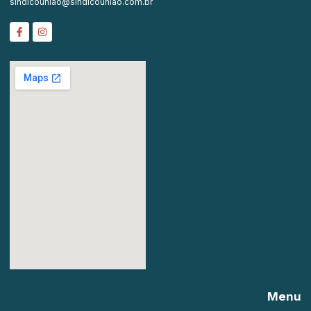
sindicouniao@sindicouniao.com.br
Menu